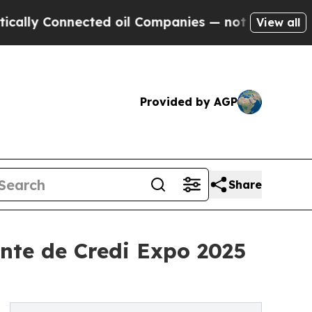
Connected oil Companies — not Taxpayers — the C
View all
Provided by AGP
Share
te de Credi Expo 2025