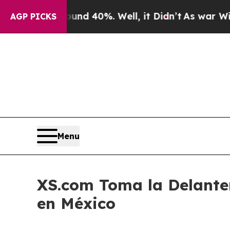
 Around 40%. Well, it Didn’t
As war With Iran D
AGP PICKS
Menu
XS.com Toma la Delante
en México